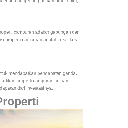
puler adalah gedung perkantoran, hotel,
 Properti campuran adalah gabungan dari
asi properti campuran adalah ruko, kos-
i untuk mendapatkan pendapatan ganda,
jadikan properti campuran pilihan
apatan dari investasinya.
roperti