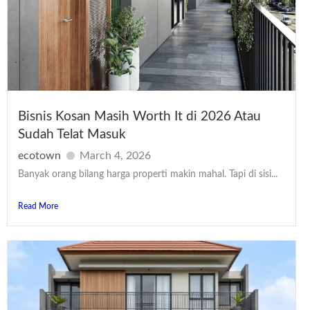
Bisnis Kosan Masih Worth It di 2026 Atau
Sudah Telat Masuk
ecotown
March 4, 2026
Banyak orang bilang harga properti makin mahal. Tapi di sisi...
Read More