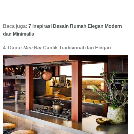
Baca juga:
7 Inspirasi Desain Rumah Elegan Modern
dan Minimalis
4. Dapur
Mini Bar
Cantik Tradisional dan Elegan