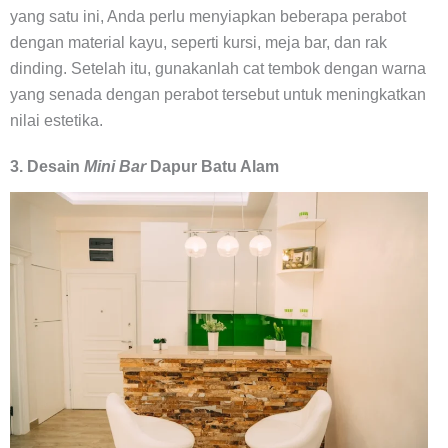
yang satu ini, Anda perlu menyiapkan beberapa perabot
dengan material kayu, seperti kursi, meja bar, dan rak
dinding. Setelah itu, gunakanlah cat tembok dengan warna
yang senada dengan perabot tersebut untuk meningkatkan
nilai estetika.
3. Desain
Mini Bar
Dapur Batu Alam