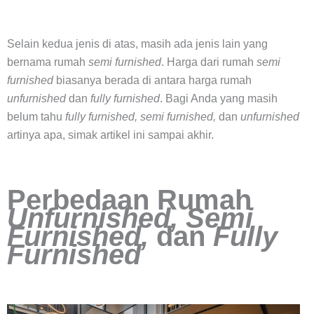
Selain kedua jenis di atas, masih ada jenis lain yang
bernama rumah
semi furnished
. Harga dari rumah
semi
furnished
biasanya berada di antara harga rumah
unfurnished
dan
fully furnished
. Bagi Anda yang masih
belum tahu
fully furnished, semi furnished,
dan
unfurnished
artinya apa, simak artikel ini sampai akhir.
Perbedaan Rumah
Unfurnished, Semi
Furnished,
dan
Fully
Furnished