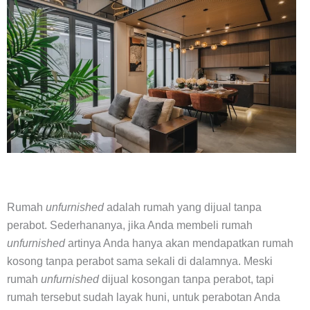
Rumah
unfurnished
adalah rumah yang dijual tanpa
perabot. Sederhananya, jika Anda membeli rumah
unfurnished
artinya Anda hanya akan mendapatkan rumah
kosong tanpa perabot sama sekali di dalamnya. Meski
rumah
unfurnished
dijual kosongan tanpa perabot, tapi
rumah tersebut sudah layak huni, untuk perabotan Anda