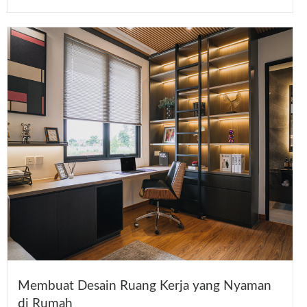
Membuat Desain Ruang Kerja yang Nyaman
di Rumah