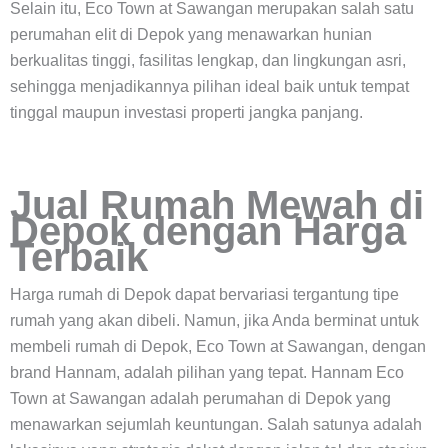
Selain itu, Eco Town at Sawangan merupakan salah satu
perumahan elit di Depok yang menawarkan hunian
berkualitas tinggi, fasilitas lengkap, dan lingkungan asri,
sehingga menjadikannya pilihan ideal baik untuk tempat
tinggal maupun investasi properti jangka panjang.
Jual Rumah Mewah di
Depok dengan Harga
Terbaik
Harga rumah di Depok dapat bervariasi tergantung tipe
rumah yang akan dibeli. Namun, jika Anda berminat untuk
membeli rumah di Depok, Eco Town at Sawangan, dengan
brand Hannam, adalah pilihan yang tepat. Hannam Eco
Town at Sawangan adalah perumahan di Depok yang
menawarkan sejumlah keuntungan. Salah satunya adalah