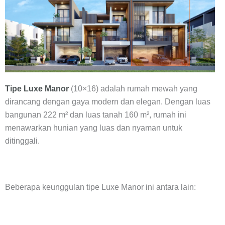
Tipe Luxe Manor
(10×16) adalah rumah mewah yang
dirancang dengan gaya modern dan elegan. Dengan luas
bangunan 222 m² dan luas tanah 160 m², rumah ini
menawarkan hunian yang luas dan nyaman untuk
ditinggali.
Beberapa keunggulan tipe Luxe Manor ini antara lain: