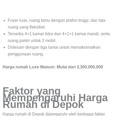
Foyer luas, ruang tamu dengan plafon tinggi, dan tata
ruang yang fleksibel.
Tersedia 4+1 kamar tidur dan 4+1+1 kamar mandi, serta
ruang parkir untuk 2 mobil.
Didesain dengan tiga lantai untuk memaksimalkan
penggunaan ruang.
Harga rumah Luxe Maison: Mulai dari 3,300,000,000
Faktor yang
Mempengaruhi Harga
Rumah di Depok
Harga rumah di Depok dipengaruhi oleh berbagai faktor.