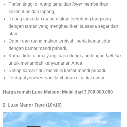
Plafon tinggi di ruang tamu dan
foyer
memberikan
kesan luas dan lapang.
Ruang tamu dan ruang makan terhubung langsung
dengan taman yang menghadirkan suasana segar dan
alami.
Dapur dan ruang makan terpisah, serta kamar tidur
dengan kamar mandi pribadi.
Kamar tidur utama yang luas dilengkapi dengan
bathtub
untuk menambah kenyamanan Anda.
Setiap kamar tidur memiliki kamar mandi pribadi.
Terdapat
powder room
tambahan di lantai dasar.
Harga rumah Luxe Maison: Mulai dari 3,700,000,000
2. Luxe Manor
Type
(10×16)