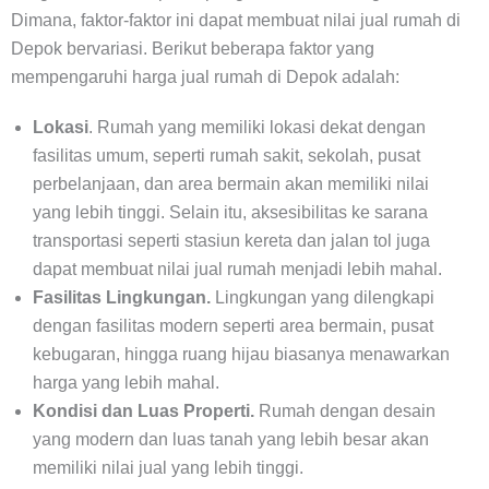
Dimana, faktor-faktor ini dapat membuat nilai jual rumah di
Depok bervariasi. Berikut beberapa faktor yang
mempengaruhi harga jual rumah di Depok adalah:
Lokasi
. Rumah yang memiliki lokasi dekat dengan
fasilitas umum, seperti rumah sakit, sekolah, pusat
perbelanjaan, dan area bermain akan memiliki nilai
yang lebih tinggi. Selain itu, aksesibilitas ke sarana
transportasi seperti stasiun kereta dan jalan tol juga
dapat membuat nilai jual rumah menjadi lebih mahal.
Fasilitas Lingkungan.
Lingkungan yang dilengkapi
dengan fasilitas modern seperti area bermain, pusat
kebugaran, hingga ruang hijau biasanya menawarkan
harga yang lebih mahal.
Kondisi dan Luas Properti.
Rumah dengan desain
yang modern dan luas tanah yang lebih besar akan
memiliki nilai jual yang lebih tinggi.