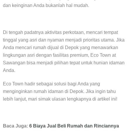
dan keinginan Anda bukanlah hal mudah.
Di tengah padatnya aktivitas perkotaan, mencari tempat
tinggal yang asri dan nyaman menjadi prioritas utama. Jika
Anda mencari rumah dijual di Depok yang menawarkan
lingkungan asri dengan fasilitas premium, Eco Town at
Sawangan bisa menjadi pilihan tepat untuk hunian idaman
Anda.
Eco Town hadir sebagai solusi bagi Anda yang
menginginkan rumah idaman di Depok. Jika ingin tahu
lebih lanjut, mari simak ulasan lengkapnya di artikel ini!
Baca Juga:
6 Biaya Jual Beli Rumah dan Rinciannya