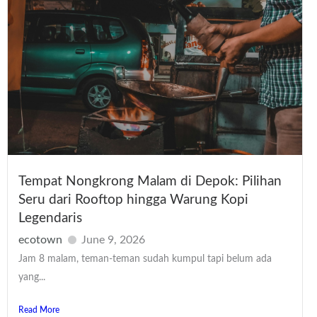
Tempat Nongkrong Malam di Depok: Pilihan
Seru dari Rooftop hingga Warung Kopi
Legendaris
ecotown
June 9, 2026
Jam 8 malam, teman-teman sudah kumpul tapi belum ada
yang...
Read More