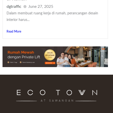
dgtraffic
June 27, 2025
Dalam membuat ruang kerja di rumah, perancangan desain
interior harus...
Read More