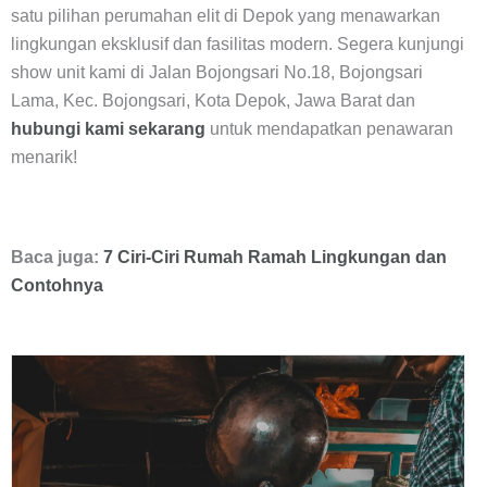
satu pilihan perumahan elit di Depok yang menawarkan
lingkungan eksklusif dan fasilitas modern. Segera kunjungi
show unit kami di Jalan Bojongsari No.18, Bojongsari
Lama, Kec. Bojongsari, Kota Depok, Jawa Barat dan
hubungi kami sekarang
untuk mendapatkan penawaran
menarik!
Baca juga:
7 Ciri-Ciri Rumah Ramah Lingkungan dan
Contohnya