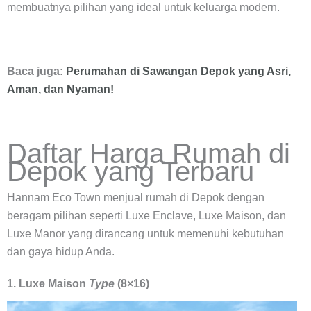
membuatnya pilihan yang ideal untuk keluarga modern.
Baca juga:
Perumahan di Sawangan Depok yang Asri,
Aman, dan Nyaman!
Daftar Harga Rumah di
Depok yang Terbaru
Hannam Eco Town menjual rumah di Depok dengan
beragam pilihan seperti Luxe Enclave, Luxe Maison, dan
Luxe Manor yang dirancang untuk memenuhi kebutuhan
dan gaya hidup Anda.
1. Luxe Maison
Type
(8×16)