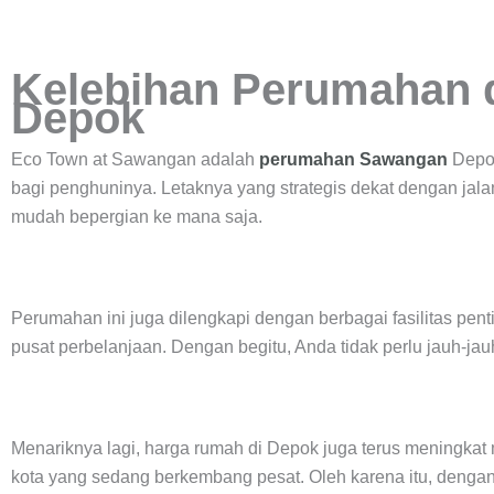
Kelebihan Perumahan 
Depok
Eco Town at Sawangan adalah
perumahan Sawangan
Depo
bagi penghuninya. Letaknya yang strategis dekat dengan jal
mudah bepergian ke mana saja.
Perumahan ini juga dilengkapi dengan berbagai fasilitas penti
pusat perbelanjaan. Dengan begitu, Anda tidak perlu jauh-ja
Menariknya lagi, harga rumah di Depok juga terus meningka
kota yang sedang berkembang pesat. Oleh karena itu, dengan 