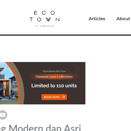
Articles
About
g Modern dan Asri