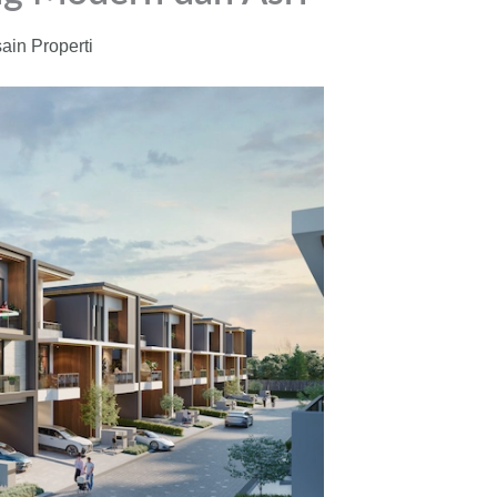
ain Properti