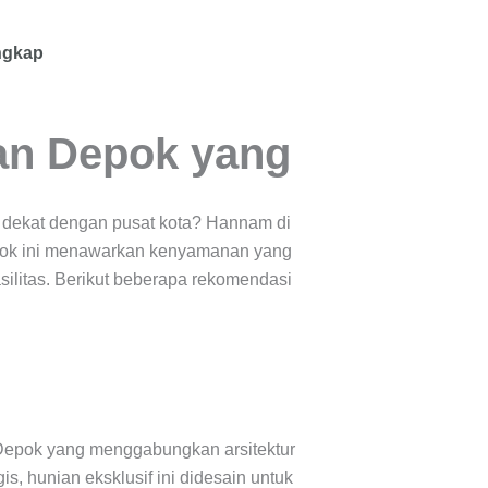
ngkap
an Depok yang
ap dekat dengan pusat kota? Hannam di
ok ini menawarkan kenyamanan yang
silitas. Berikut beberapa rekomendasi
Depok yang menggabungkan arsitektur
, hunian eksklusif ini didesain untuk