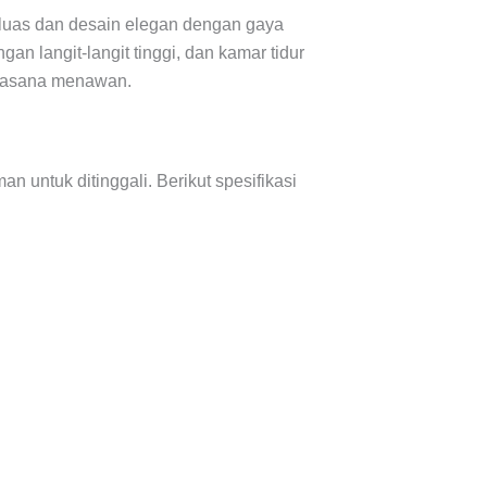
uas dan desain elegan dengan gaya
gan langit-langit tinggi, dan kamar tidur
suasana menawan.
untuk ditinggali. Berikut spesifikasi