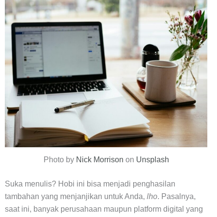
Photo by
Nick Morrison
on
Unsplash
Suka menulis? Hobi ini bisa menjadi penghasilan
tambahan yang menjanjikan untuk Anda,
lho
. Pasalnya,
saat ini, banyak perusahaan maupun platform digital yang