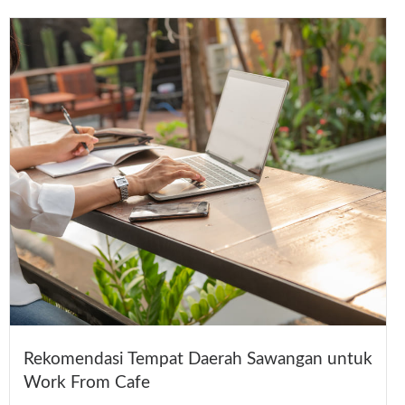
Rekomendasi Tempat Daerah Sawangan untuk
Work From Cafe