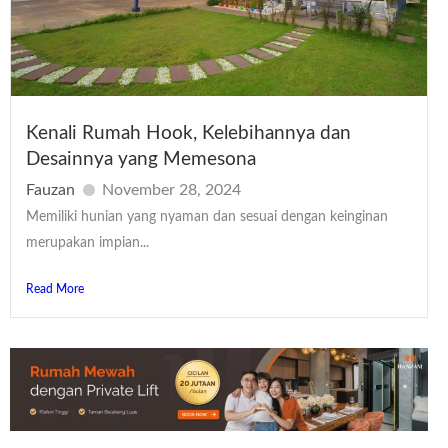
Kenali Rumah Hook, Kelebihannya dan
Desainnya yang Memesona
Fauzan
November 28, 2024
Memiliki hunian yang nyaman dan sesuai dengan keinginan
merupakan impian...
Read More