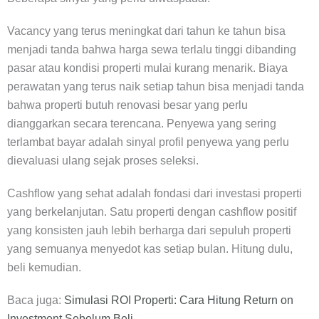
Vacancy yang terus meningkat dari tahun ke tahun bisa
menjadi tanda bahwa harga sewa terlalu tinggi dibanding
pasar atau kondisi properti mulai kurang menarik. Biaya
perawatan yang terus naik setiap tahun bisa menjadi tanda
bahwa properti butuh renovasi besar yang perlu
dianggarkan secara terencana. Penyewa yang sering
terlambat bayar adalah sinyal profil penyewa yang perlu
dievaluasi ulang sejak proses seleksi.
Cashflow yang sehat adalah fondasi dari investasi properti
yang berkelanjutan. Satu properti dengan cashflow positif
yang konsisten jauh lebih berharga dari sepuluh properti
yang semuanya menyedot kas setiap bulan. Hitung dulu,
beli kemudian.
Baca juga:
Simulasi ROI Properti: Cara Hitung Return on
Investment Sebelum Beli