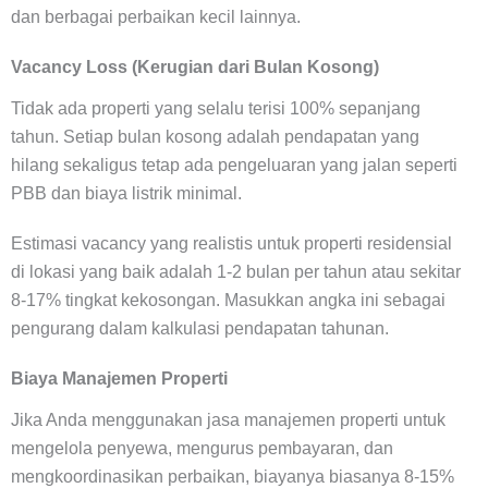
dan berbagai perbaikan kecil lainnya.
Vacancy Loss (Kerugian dari Bulan Kosong)
Tidak ada properti yang selalu terisi 100% sepanjang
tahun. Setiap bulan kosong adalah pendapatan yang
hilang sekaligus tetap ada pengeluaran yang jalan seperti
PBB dan biaya listrik minimal.
Estimasi vacancy yang realistis untuk properti residensial
di lokasi yang baik adalah 1-2 bulan per tahun atau sekitar
8-17% tingkat kekosongan. Masukkan angka ini sebagai
pengurang dalam kalkulasi pendapatan tahunan.
Biaya Manajemen Properti
Jika Anda menggunakan jasa manajemen properti untuk
mengelola penyewa, mengurus pembayaran, dan
mengkoordinasikan perbaikan, biayanya biasanya 8-15%