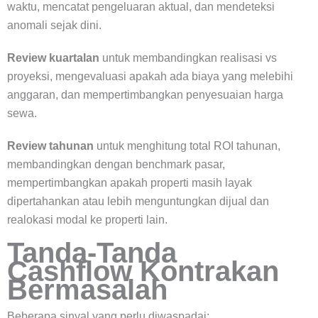
waktu, mencatat pengeluaran aktual, dan mendeteksi
anomali sejak dini.
Review kuartalan
untuk membandingkan realisasi vs
proyeksi, mengevaluasi apakah ada biaya yang melebihi
anggaran, dan mempertimbangkan penyesuaian harga
sewa.
Review tahunan
untuk menghitung total ROI tahunan,
membandingkan dengan benchmark pasar,
mempertimbangkan apakah properti masih layak
dipertahankan atau lebih menguntungkan dijual dan
realokasi modal ke properti lain.
Tanda-Tanda
Cashflow Kontrakan
Bermasalah
Beberapa sinyal yang perlu diwaspadai: