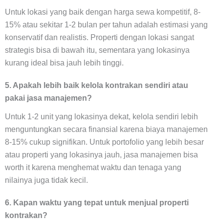
Untuk lokasi yang baik dengan harga sewa kompetitif, 8-
15% atau sekitar 1-2 bulan per tahun adalah estimasi yang
konservatif dan realistis. Properti dengan lokasi sangat
strategis bisa di bawah itu, sementara yang lokasinya
kurang ideal bisa jauh lebih tinggi.
5. Apakah lebih baik kelola kontrakan sendiri atau
pakai jasa manajemen?
Untuk 1-2 unit yang lokasinya dekat, kelola sendiri lebih
menguntungkan secara finansial karena biaya manajemen
8-15% cukup signifikan. Untuk portofolio yang lebih besar
atau properti yang lokasinya jauh, jasa manajemen bisa
worth it karena menghemat waktu dan tenaga yang
nilainya juga tidak kecil.
6. Kapan waktu yang tepat untuk menjual properti
kontrakan?