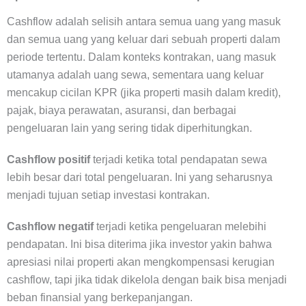
Cashflow adalah selisih antara semua uang yang masuk
dan semua uang yang keluar dari sebuah properti dalam
periode tertentu. Dalam konteks kontrakan, uang masuk
utamanya adalah uang sewa, sementara uang keluar
mencakup cicilan KPR (jika properti masih dalam kredit),
pajak, biaya perawatan, asuransi, dan berbagai
pengeluaran lain yang sering tidak diperhitungkan.
Cashflow positif
terjadi ketika total pendapatan sewa
lebih besar dari total pengeluaran. Ini yang seharusnya
menjadi tujuan setiap investasi kontrakan.
Cashflow negatif
terjadi ketika pengeluaran melebihi
pendapatan. Ini bisa diterima jika investor yakin bahwa
apresiasi nilai properti akan mengkompensasi kerugian
cashflow, tapi jika tidak dikelola dengan baik bisa menjadi
beban finansial yang berkepanjangan.