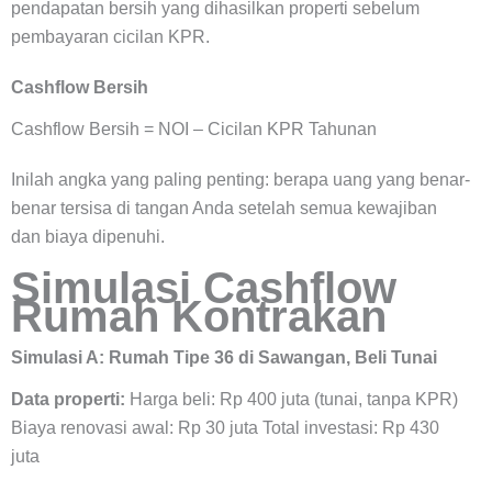
pendapatan bersih yang dihasilkan properti sebelum
pembayaran cicilan KPR.
Cashflow Bersih
Cashflow Bersih = NOI – Cicilan KPR Tahunan
Inilah angka yang paling penting: berapa uang yang benar-
benar tersisa di tangan Anda setelah semua kewajiban
dan biaya dipenuhi.
Simulasi Cashflow
Rumah Kontrakan
Simulasi A: Rumah Tipe 36 di Sawangan, Beli Tunai
Data properti:
Harga beli: Rp 400 juta (tunai, tanpa KPR)
Biaya renovasi awal: Rp 30 juta Total investasi: Rp 430
juta