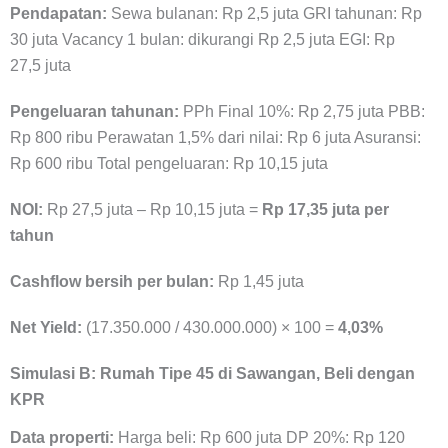
Pendapatan:
Sewa bulanan: Rp 2,5 juta GRI tahunan: Rp
30 juta Vacancy 1 bulan: dikurangi Rp 2,5 juta EGI: Rp
27,5 juta
Pengeluaran tahunan:
PPh Final 10%: Rp 2,75 juta PBB:
Rp 800 ribu Perawatan 1,5% dari nilai: Rp 6 juta Asuransi:
Rp 600 ribu Total pengeluaran: Rp 10,15 juta
NOI:
Rp 27,5 juta – Rp 10,15 juta =
Rp 17,35 juta per
tahun
Cashflow bersih per bulan:
Rp 1,45 juta
Net Yield:
(17.350.000 / 430.000.000) × 100 =
4,03%
Simulasi B: Rumah Tipe 45 di Sawangan, Beli dengan
KPR
Data properti:
Harga beli: Rp 600 juta DP 20%: Rp 120