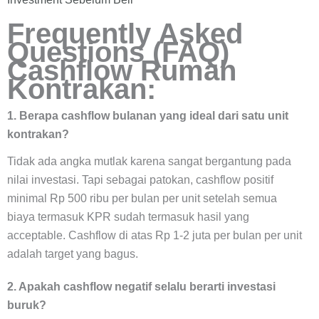
Frequently Asked
Questions (FAQ)
Cashflow Rumah
Kontrakan:
1. Berapa cashflow bulanan yang ideal dari satu unit
kontrakan?
Tidak ada angka mutlak karena sangat bergantung pada
nilai investasi. Tapi sebagai patokan, cashflow positif
minimal Rp 500 ribu per bulan per unit setelah semua
biaya termasuk KPR sudah termasuk hasil yang
acceptable. Cashflow di atas Rp 1-2 juta per bulan per unit
adalah target yang bagus.
2. Apakah cashflow negatif selalu berarti investasi
buruk?