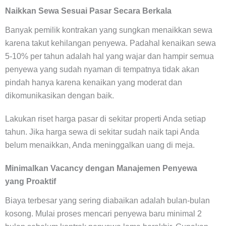
Naikkan Sewa Sesuai Pasar Secara Berkala
Banyak pemilik kontrakan yang sungkan menaikkan sewa
karena takut kehilangan penyewa. Padahal kenaikan sewa
5-10% per tahun adalah hal yang wajar dan hampir semua
penyewa yang sudah nyaman di tempatnya tidak akan
pindah hanya karena kenaikan yang moderat dan
dikomunikasikan dengan baik.
Lakukan riset harga pasar di sekitar properti Anda setiap
tahun. Jika harga sewa di sekitar sudah naik tapi Anda
belum menaikkan, Anda meninggalkan uang di meja.
Minimalkan Vacancy dengan Manajemen Penyewa
yang Proaktif
Biaya terbesar yang sering diabaikan adalah bulan-bulan
kosong. Mulai proses mencari penyewa baru minimal 2