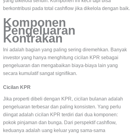
yang dikelola sendiri. Komponen ini kecil tapi bisa
berkontribusi pada total cashflow jika dikelola dengan baik.
Komponen
Pengeluaran
Kontrakan
Ini adalah bagian yang paling sering diremehkan. Banyak
investor yang hanya menghitung cicilan KPR sebagai
pengeluaran dan mengabaikan biaya-biaya lain yang
secara kumulatif sangat signifikan.
Cicilan KPR
Jika properti dibeli dengan KPR, cicilan bulanan adalah
pengeluaran terbesar dan paling konsisten. Yang perlu
diingat adalah cicilan KPR terdiri dari dua komponen:
pokok pinjaman dan bunga. Dari perspektif cashflow,
keduanya adalah uang keluar yang sama-sama