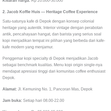
Kisaran harga:
Rp 20.000-50.000
2. Jacob Koffie Huis — Heritage Coffee Experience
Satu-satunya kafe di Depok dengan konsep colonial
heritage yang autentik. Interior vintage dengan perabotan
antik, pencahayaan hangat, dan barista yang serius soal
kopi menjadikan tempat ini pilihan yang berbeda dari kafe-
kafe modern yang menjamur.
Penggemar kopi specialty di Depok menjadikan Jacob
sebagai benchmark kualitas. Menu kopi origin single-nya
mendapat apresiasi tinggi dari komunitas coffee enthusiast
Depok.
Alamat:
Jl. Kemuning No. 1, Pancoran Mas, Depok
Jam buka:
Setiap hari 08.00-22.00