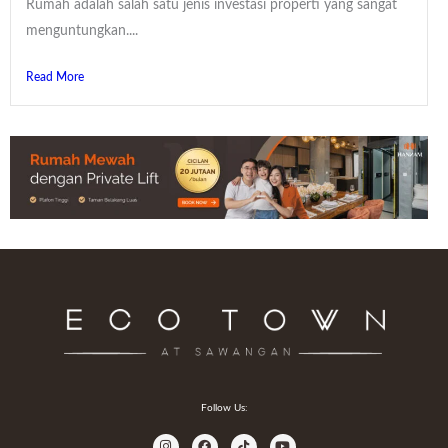
Rumah adalah salah satu jenis investasi properti yang sangat
menguntungkan....
Read More
Follow Us:
I
F
T
Y