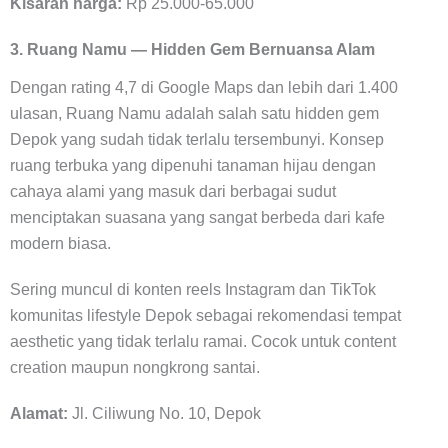
Kisaran harga:
Rp 25.000-65.000
3. Ruang Namu — Hidden Gem Bernuansa Alam
Dengan rating 4,7 di Google Maps dan lebih dari 1.400
ulasan, Ruang Namu adalah salah satu hidden gem
Depok yang sudah tidak terlalu tersembunyi. Konsep
ruang terbuka yang dipenuhi tanaman hijau dengan
cahaya alami yang masuk dari berbagai sudut
menciptakan suasana yang sangat berbeda dari kafe
modern biasa.
Sering muncul di konten reels Instagram dan TikTok
komunitas lifestyle Depok sebagai rekomendasi tempat
aesthetic yang tidak terlalu ramai. Cocok untuk content
creation maupun nongkrong santai.
Alamat:
Jl. Ciliwung No. 10, Depok