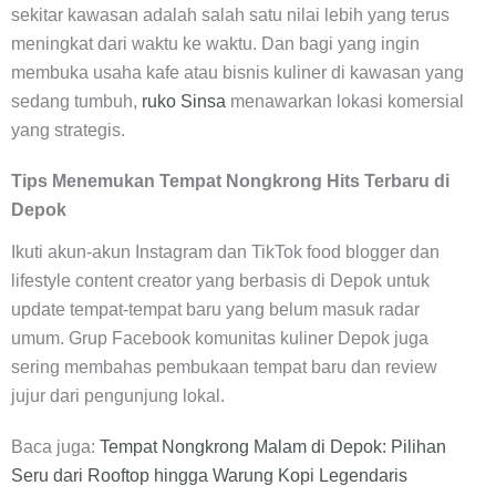
sekitar kawasan adalah salah satu nilai lebih yang terus
meningkat dari waktu ke waktu. Dan bagi yang ingin
membuka usaha kafe atau bisnis kuliner di kawasan yang
sedang tumbuh,
ruko Sinsa
menawarkan lokasi komersial
yang strategis.
Tips Menemukan Tempat Nongkrong Hits Terbaru di
Depok
Ikuti akun-akun Instagram dan TikTok food blogger dan
lifestyle content creator yang berbasis di Depok untuk
update tempat-tempat baru yang belum masuk radar
umum. Grup Facebook komunitas kuliner Depok juga
sering membahas pembukaan tempat baru dan review
jujur dari pengunjung lokal.
Baca juga:
Tempat Nongkrong Malam di Depok: Pilihan
Seru dari Rooftop hingga Warung Kopi Legendaris