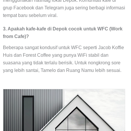
menggunakan hashtag lokal Depok. Komunitas kafe di
grup Facebook dan Telegram juga sering berbagi informasi
tempat baru sebelum viral.
3. Apakah kafe-kafe di Depok cocok untuk WFC (Work
from Cafe)?
Beberapa sangat kondusif untuk WFC seperti Jacob Koffie
Huis dan Forest Coffee yang punya WiFi stabil dan
suasana yang tidak terlalu berisik. Untuk nongkrong sore
yang lebih santai, Tamelo dan Ruang Namu lebih sesuai.