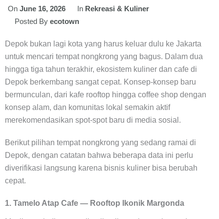
On
June 16, 2026
In
Rekreasi & Kuliner
Posted By
ecotown
Depok bukan lagi kota yang harus keluar dulu ke Jakarta
untuk mencari tempat nongkrong yang bagus. Dalam dua
hingga tiga tahun terakhir, ekosistem kuliner dan cafe di
Depok berkembang sangat cepat. Konsep-konsep baru
bermunculan, dari kafe rooftop hingga coffee shop dengan
konsep alam, dan komunitas lokal semakin aktif
merekomendasikan spot-spot baru di media sosial.
Berikut pilihan tempat nongkrong yang sedang ramai di
Depok, dengan catatan bahwa beberapa data ini perlu
diverifikasi langsung karena bisnis kuliner bisa berubah
cepat.
1. Tamelo Atap Cafe — Rooftop Ikonik Margonda