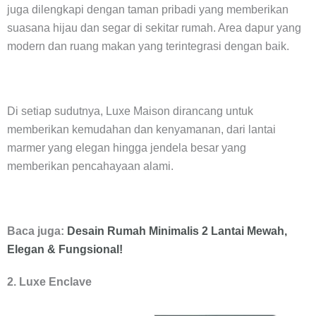
juga dilengkapi dengan taman pribadi yang memberikan
suasana hijau dan segar di sekitar rumah. Area dapur yang
modern dan ruang makan yang terintegrasi dengan baik.
Di setiap sudutnya, Luxe Maison dirancang untuk
memberikan kemudahan dan kenyamanan, dari lantai
marmer yang elegan hingga jendela besar yang
memberikan pencahayaan alami.
Baca juga:
Desain Rumah Minimalis 2 Lantai Mewah,
Elegan & Fungsional!
2. Luxe Enclave