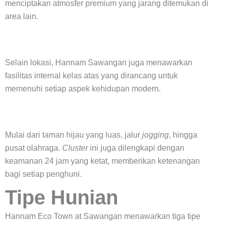
menciptakan atmosfer premium yang jarang ditemukan di
area lain.
Selain lokasi, Hannam Sawangan juga menawarkan
fasilitas internal kelas atas yang dirancang untuk
memenuhi setiap aspek kehidupan modern.
Mulai dari taman hijau yang luas, jalur
jogging
, hingga
pusat olahraga.
Cluster
ini juga dilengkapi dengan
keamanan 24 jam yang ketat, memberikan ketenangan
bagi setiap penghuni.
Tipe Hunian
Hannam Eco Town at Sawangan menawarkan tiga tipe