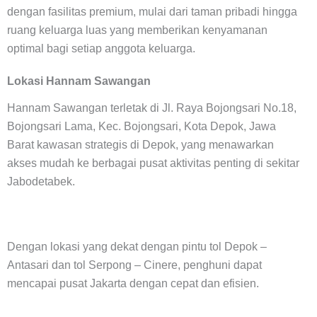
dengan fasilitas premium, mulai dari taman pribadi hingga
ruang keluarga luas yang memberikan kenyamanan
optimal bagi setiap anggota keluarga.
Lokasi Hannam Sawangan
Hannam Sawangan terletak di Jl. Raya Bojongsari No.18,
Bojongsari Lama, Kec. Bojongsari, Kota Depok, Jawa
Barat kawasan strategis di Depok, yang menawarkan
akses mudah ke berbagai pusat aktivitas penting di sekitar
Jabodetabek.
Dengan lokasi yang dekat dengan pintu tol Depok –
Antasari dan tol Serpong – Cinere, penghuni dapat
mencapai pusat Jakarta dengan cepat dan efisien.