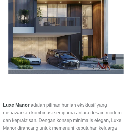
Luxe Manor
adalah pilihan hunian eksklusif yang
menawarkan kombinasi sempurna antara desain modern
dan kepraktisan. Dengan konsep minimalis elegan, Luxe
Manor dirancang untuk memenuhi kebutuhan keluarga