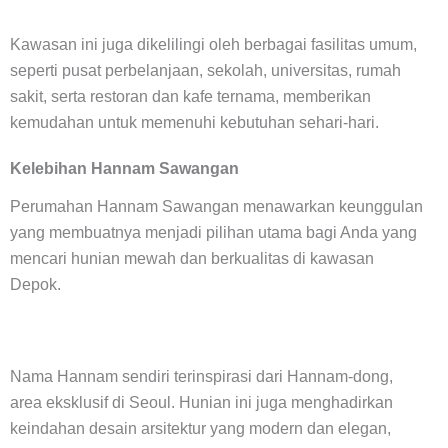
Kawasan ini juga dikelilingi oleh berbagai fasilitas umum,
seperti pusat perbelanjaan, sekolah, universitas, rumah
sakit, serta restoran dan kafe ternama, memberikan
kemudahan untuk memenuhi kebutuhan sehari-hari.
Kelebihan Hannam Sawangan
Perumahan Hannam Sawangan menawarkan keunggulan
yang membuatnya menjadi pilihan utama bagi Anda yang
mencari hunian mewah dan berkualitas di kawasan
Depok.
Nama Hannam sendiri terinspirasi dari Hannam-dong,
area eksklusif di Seoul. Hunian ini juga menghadirkan
keindahan desain arsitektur yang modern dan elegan,