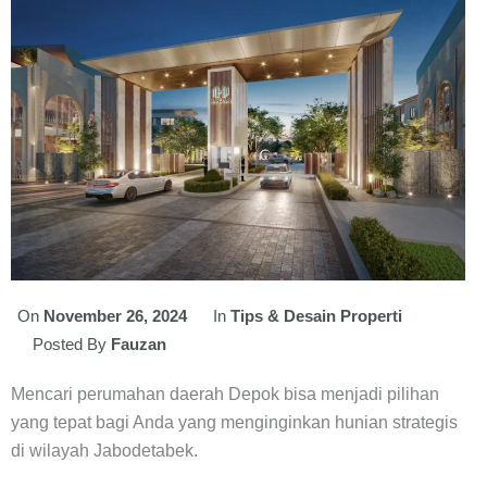
On
November 26, 2024
In
Tips & Desain Properti
Posted By
Fauzan
Mencari perumahan daerah Depok bisa menjadi pilihan
yang tepat bagi Anda yang menginginkan hunian strategis
di wilayah Jabodetabek.