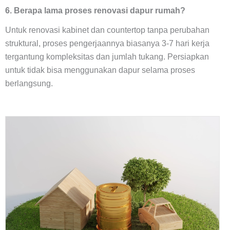
6. Berapa lama proses renovasi dapur rumah?
Untuk renovasi kabinet dan countertop tanpa perubahan
struktural, proses pengerjaannya biasanya 3-7 hari kerja
tergantung kompleksitas dan jumlah tukang. Persiapkan
untuk tidak bisa menggunakan dapur selama proses
berlangsung.