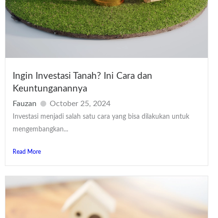
Ingin Investasi Tanah? Ini Cara dan
Keuntunganannya
Fauzan
October 25, 2024
Investasi menjadi salah satu cara yang bisa dilakukan untuk
mengembangkan...
Read More