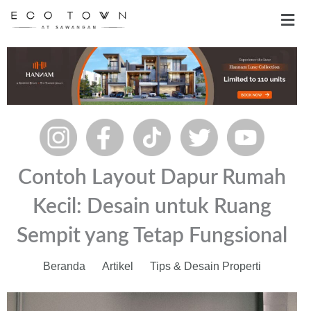
Skip
Men
to
content
Contoh Layout Dapur Rumah
Kecil: Desain untuk Ruang
Sempit yang Tetap Fungsional
Beranda
Artikel
Tips & Desain Properti