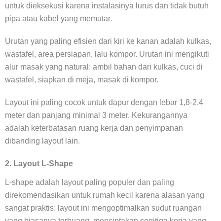
untuk dieksekusi karena instalasinya lurus dan tidak butuh
pipa atau kabel yang memutar.
Urutan yang paling efisien dari kiri ke kanan adalah kulkas,
wastafel, area persiapan, lalu kompor. Urutan ini mengikuti
alur masak yang natural: ambil bahan dari kulkas, cuci di
wastafel, siapkan di meja, masak di kompor.
Layout ini paling cocok untuk dapur dengan lebar 1,8-2,4
meter dan panjang minimal 3 meter. Kekurangannya
adalah keterbatasan ruang kerja dan penyimpanan
dibanding layout lain.
2. Layout L-Shape
L-shape adalah layout paling populer dan paling
direkomendasikan untuk rumah kecil karena alasan yang
sangat praktis: layout ini mengoptimalkan sudut ruangan
yang biasanya terbuang, menciptakan segitiga kerja yang