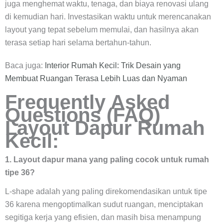
juga menghemat waktu, tenaga, dan biaya renovasi ulang
di kemudian hari. Investasikan waktu untuk merencanakan
layout yang tepat sebelum memulai, dan hasilnya akan
terasa setiap hari selama bertahun-tahun.
Baca juga:
Interior Rumah Kecil: Trik Desain yang
Membuat Ruangan Terasa Lebih Luas dan Nyaman
Frequently Asked
Questions (FAQ)
Layout Dapur Rumah
Kecil:
1. Layout dapur mana yang paling cocok untuk rumah
tipe 36?
L-shape adalah yang paling direkomendasikan untuk tipe
36 karena mengoptimalkan sudut ruangan, menciptakan
segitiga kerja yang efisien, dan masih bisa menampung