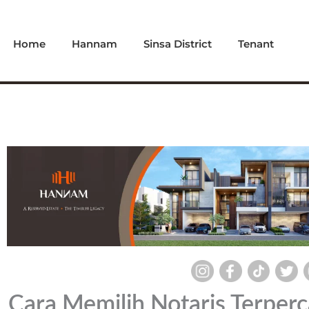
Skip
to
Home
Hannam
Sinsa District
Tenant
content
Cara Memilih Notaris Terperc