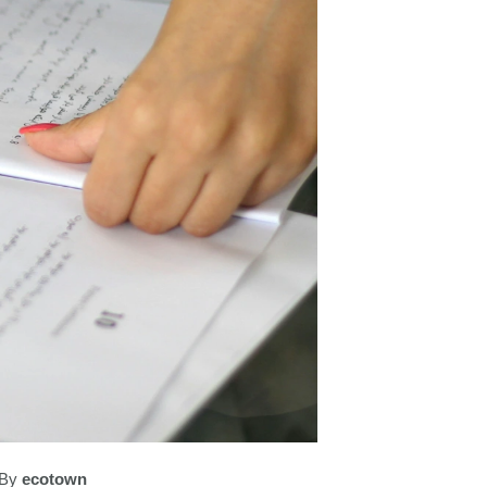
 By
ecotown